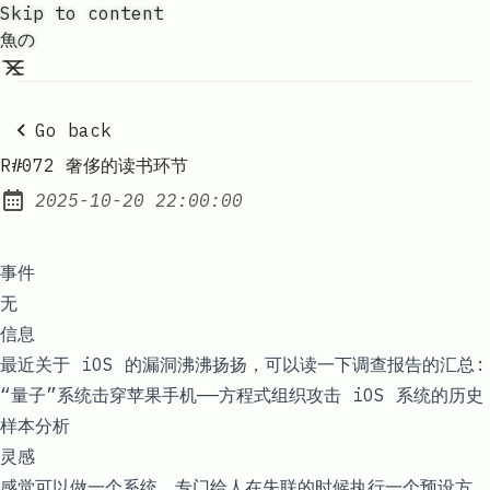
Skip to content
魚の
Go back
R#072 奢侈的读书环节
2025-10-20 22:00:00
Posted on:
事件
无
信息
最近关于 iOS 的漏洞沸沸扬扬，可以读一下调查报告的汇总:
“量子”系统击穿苹果手机——方程式组织攻击 iOS 系统的历史
样本分析
灵感
感觉可以做一个系统，专门给人在失联的时候执行一个预设方