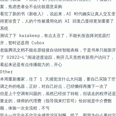
案，焦虑患者会不会比较愿意采购
看完了新的书《新收入》，说起来，AI 时代确实让真人交互变
得更珍贵了，人的个性被通用化的 AI 回复凸显得更加重要了
系统
测试了下 karakeep，有点太丑了，不能长按选择浏览器打
开，暂时还是用 Cubox
老版腾讯文档不能在原链接自动转智能表格，于是书单只能新开
了
O2022~L’阅读进度追踪
，刚开几天竟然有新用户访问了，
看起来还是有点传播能力的，开心
Other
本周重新搬家，住了 1 天感觉没什么大问题，要自己买除了空
调之外的电器，正好，对自己好点，已经懒得再搬下一次了
但是上个空调有问题的，虽然已经挂了转租，但该走的程序还是
要走的，律师的代理费（指导我来打官司）恰好就是中介费数
额，体验一次全流程，不亏
双十一交定金不交定金感觉没区别啊，怪了，那我为什么要付定