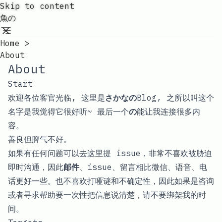
Skip to content
魚の
Home
>
About
About
Start
欢迎各位客官光临, 这里是
さかなの
Blog, 之所以叫这个
名字是我觉得它很好听~ 最后一个
の
能让我连接很多内
容。
善良但脾气不好。
如果有任何问题可以去
这里
提 issue，非常不喜欢被胁迫
即时沟通，因此
邮件
、issue、留言相比微信、语音、电
话更好一些。也不喜欢打哑谜和不确定性，因此如果是咨询
或者寻求帮助要一次性把信息说清楚，请不要绑架我的时
间。