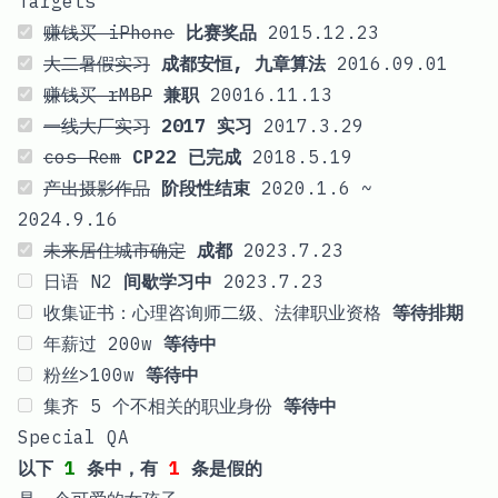
Targets
赚钱买 iPhone
比赛奖品
2015.12.23
大二暑假实习
成都安恒, 九章算法
2016.09.01
赚钱买 rMBP
兼职
20016.11.13
一线大厂实习
2017 实习
2017.3.29
cos Rem
CP22 已完成
2018.5.19
产出摄影作品
阶段性结束
2020.1.6 ~
2024.9.16
未来居住城市确定
成都
2023.7.23
日语 N2
间歇学习中
2023.7.23
收集证书：心理咨询师二级、法律职业资格
等待排期
年薪过 200w
等待中
粉丝>100w
等待中
集齐 5 个不相关的职业身份
等待中
Special QA
以下
1
条中，有
1
条是假的